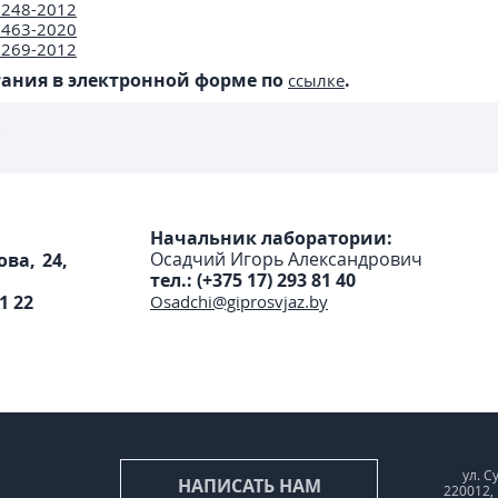
2248-2012
2463-2020
2269-2012
тания в электронной форме по
.
ссылке
:
Начальник лаборатории:
Осадчий Игорь Александрович
ова, 24,
тел.:
(
+375 17) 293 81 40
1 22
Osadchi@giprosvjaz.by
ул. С
НАПИСАТЬ НАМ
220012,