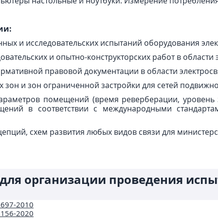
ьютеры настольные и ноутбуки. Измерение потребления
ии:
ных и исследовательских испытаний оборудования элек
вательских и опытно-конструкторских работ в области 
ормативной правовой документации в области электросв
х зон и зон ограниченной застройки для сетей подвижн
араметров помещений (время реверберации, уровень з
щений в соответствии с международными стандарта
епций, схем развития любых видов связи для министерс
 для организации проведения испы
1697-2010
2156-2020