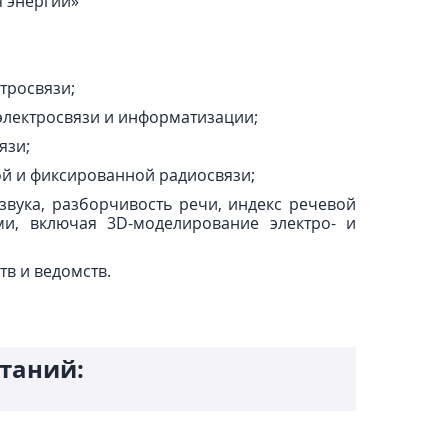
 энергии»
тросвязи;
электросвязи и информатизации;
язи;
ой и фиксированной радиосвязи;
вука, разборчивость речи, индекс речевой
ми, включая 3D-моделирование электро- и
тв и ведомств.
таний: