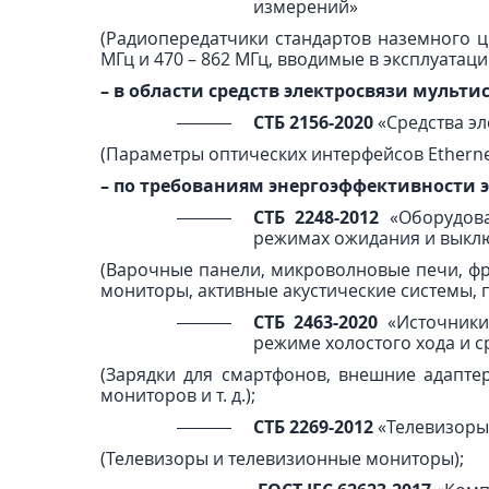
измерений»
(Радиопередатчики стандартов наземного 
МГц и 470 – 862 МГц, вводимые в эксплуатацию
– в области средств электросвязи мульти
СТБ 2156-2020
«Средства э
(Параметры оптических интерфейсов Etherne
– по требованиям энергоэффективности 
СТБ 2248-2012
«Оборудова
режимах ожидания и выкл
(Варочные панели, микроволновые печи, фр
мониторы, активные акустические системы, 
СТБ 2463-2020
«Источники
режиме холостого хода и 
(Зарядки для смартфонов, внешние адапте
мониторов и т. д.);
СТБ 2269-2012
«Телевизоры.
(Телевизоры и телевизионные мониторы);