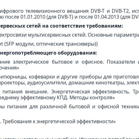
цифрового телевизионного вещания DVB-T и DVB-Т2, ис
 после 01.01.2010 (для DVB-T) и после 01.04.2013 (для DVB
сервесных сетей на соответствие требованиям:
лектросвязи мультисервисных сетей. Основные параметр
t (SFP модули, оптические трансиверы))
энергопотребляющего оборудования:
ние электрическое бытовое и офисное. Показатели 
ючения»
итюрницы, кофеварки и другие приборы для приготовл
проекторы, аудиоусилители, домашние кинотеатры, эле
 питания внешние. Энергетическая эффективность. Т
среднему эффективному КПД. Методы контроля»
ры питания для различной бытовой и офисной техники,
 Требования к энергетической эффективности»