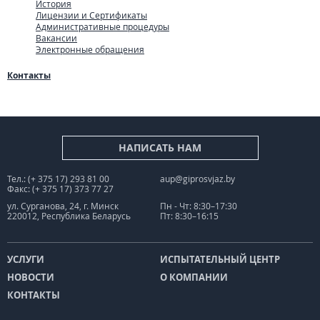
История
Лицензии и Сертификаты
Административные процедуры
Вакансии
Электронные обращения
Контакты
НАПИСАТЬ НАМ
Тел.: (+ 375 17) 293 81 00
aup@giprosvjaz.by
Факс: (+ 375 17) 373 77 27
ул. Сурганова, 24, г. Минск
Пн - Чт: 8:30–17:30
220012, Республика Беларусь
Пт: 8:30–16:15
УСЛУГИ
ИСПЫТАТЕЛЬНЫЙ ЦЕНТР
НОВОСТИ
О КОМПАНИИ
КОНТАКТЫ