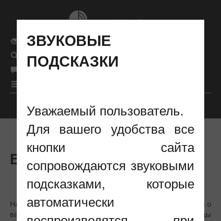
ЗВУКОВЫЕ
Обычная версия сайта
ПОДСКАЗКИ
Поиск
рус
Язык сайта
|
бел
|
eng
|
Меню
Уважаемый пользователь.
Настройки отображения
Для вашего удобства все
кнопки сайта
ВАКАНСИИ
сопровождаются звуковыми
подсказками, которые
автоматически
На этой странице Вы найдете актуальную информацию о
вакансиях на нашем предприятии. Мы всегда рады
воспроизводятся при