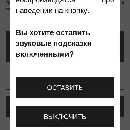
принять талантливых и трудолюбивых специалистов в
наведении на кнопку.
наш дружный коллектив.
Вы хотите оставить
звуковые подсказки
ВЕДУЩИЙ ИНЖЕНЕР-
ЭЛЕКТРИК (0,5 СТАВКИ)
включенными?
Требования
⠀
ОСТАВИТЬ
ГЕОДЕЗИСТ
ВЫКЛЮЧИТЬ
Требования